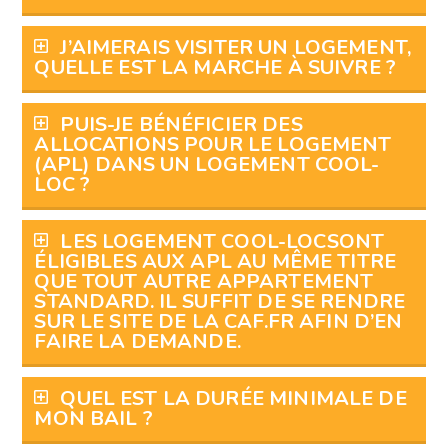
J’AIMERAIS VISITER UN LOGEMENT,
QUELLE EST LA MARCHE À SUIVRE ?
PUIS-JE BÉNÉFICIER DES
ALLOCATIONS POUR LE LOGEMENT
(APL) DANS UN LOGEMENT COOL-
LOC ?
LES LOGEMENT COOL-LOCSONT
ÉLIGIBLES AUX APL AU MÊME TITRE
QUE TOUT AUTRE APPARTEMENT
STANDARD. IL SUFFIT DE SE RENDRE
SUR LE SITE DE LA CAF.FR AFIN D’EN
FAIRE LA DEMANDE.
QUEL EST LA DURÉE MINIMALE DE
MON BAIL ?